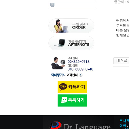
글쓴이 :
해외에서
부탁받은
다른 모
한채널만