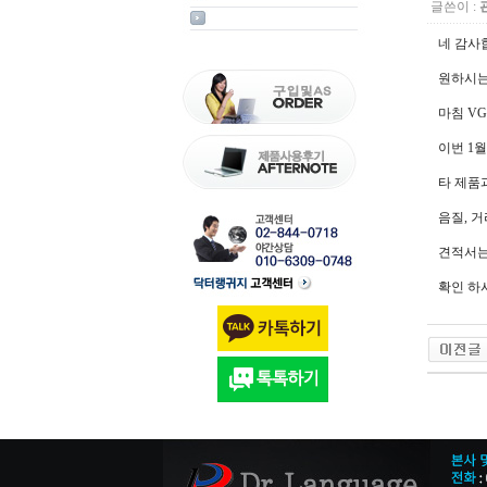
글쓴이 :
네 감사
원하시는
마침 V
이번 1
타 제품
음질, 
견적서는
확인 하