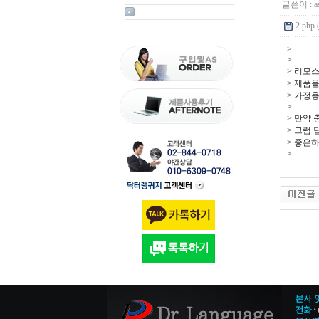
글쓴이 :
a
2.php 
>
>
> 리모
> 제품
> 가정
>
> 만약
> 그럼
> 좋은
>