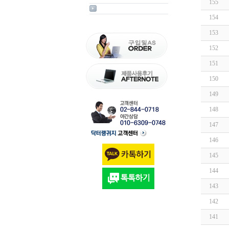
155
154
153
152
151
150
149
148
147
146
145
144
143
142
141